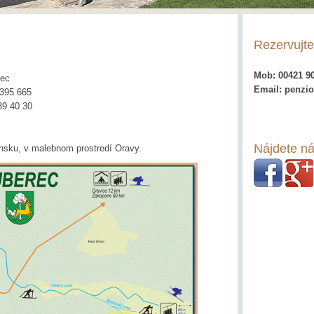
Rezervujte
Mob: 00421 90
rec
Email: penzi
395 665
9 40 30
Nájdete ná
sku, v malebnom prostredí Oravy.