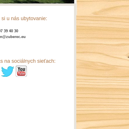
 si u nás ubytovanie:
7 39 40 30
on@zuberec.eu
s na sociálnych sieťach: