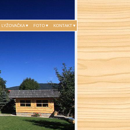
LYŽOVAČKA▼
FOTO▼
KONTAKT▼