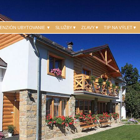
ENZIÓN UBYTOVANIE ▼
SLUŽBY▼
ZĽAVY▼
TIP NA VÝLET▼