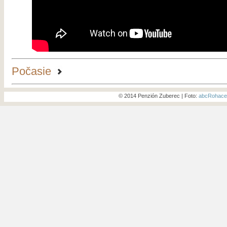
Počasie
© 2014 Penzión Zuberec | Foto:
abcRohace