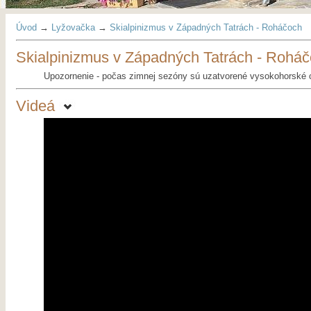
Úvod
→
Lyžovačka
→
Skialpinizmus v Západných Tatrách - Roháčoch
Skialpinizmus v Západných Tatrách - Rohá
Upozornenie - počas zimnej sezóny sú uzatvorené vysokohorské 
Videá