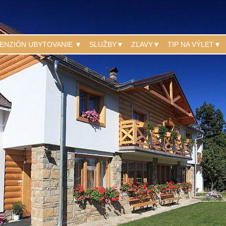
ENZIÓN UBYTOVANIE ▼
SLUŽBY▼
ZĽAVY▼
TIP NA VÝLET▼