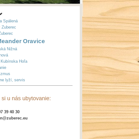
ka Spálená
y Zuberec
 Zuberec
 Meander Oravice
iská Nižná
anová
k Kubínska Hoľa
anie
nizmus
ne lyží, servis
 si u nás ubytovanie:
7 39 40 30
on@zuberec.eu