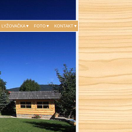
LYŽOVAČKA▼
FOTO▼
KONTAKT▼