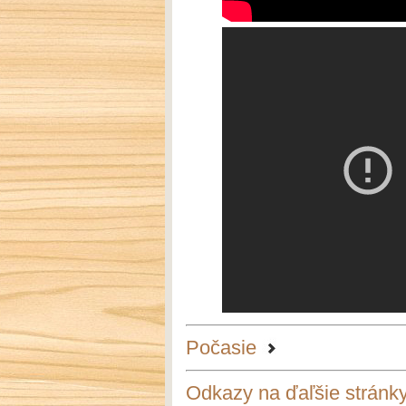
Počasie
Odkazy na ďaľšie stránk