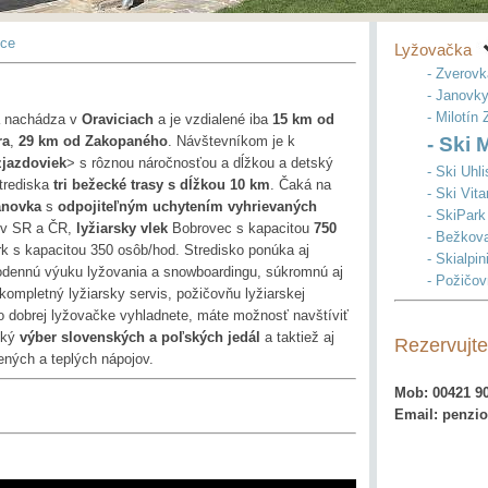
ice
Lyžovačka
- Zverov
- Janovk
- Milotín
sa nachádza v
Oraviciach
a je vzdialené iba
15 km od
ra
,
29 km od Zakopaného
. Návštevníkom je k
- Ski
zjazdoviek
> s rôznou náročnosťou a dĺžkou a detský
- Ski Uhl
strediska
tri bežecké trasy s dĺžkou 10 km
. Čaká na
- Ski Vit
anovka
s
odpojiteľným uchytením vyhrievaných
- SkiPar
á v SR a ČR,
lyžiarsky vlek
Bobrovec s kapacitou
750
- Bežkov
rk s kapacitou 350 osôb/hod. Stredisko ponúka aj
- Skialpi
odennú výuku lyžovania a snowboardingu, súkromnú aj
- Požičov
kompletný lyžiarsky servis, požičovňu lyžiarskej
o dobrej lyžovačke vyhladnete, máte možnosť navštíviť
oký
výber slovenských a poľských jedál
a taktiež aj
Rezervujte
ných a teplých nápojov.
Mob: 00421 90
Email: penzi