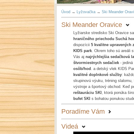
Úvod
→
Lyžovačka
→
Ski Meander Orav
Ski Meander Oravice
Lyžiarske stredisko Ski Oravice 
hraničného priechodu Suchá ho
dispozícii
5 kvalitne upravených 
KIDS park
. Okrem toho sú areáli 
Vás aj
najrýchlejšia sedačková l
štvormiestnych sedačiek
- jedin
osôb/hod
. a detský vlek KIDS Pa
kvalitné doplnkové služby
: každ
skupinovú výuku, tréning slalomu, 
výstroje a športový obchod. Keď p
reštauráciu SKI
, ktorá ponúka šir
bufet SKI
s bohatou ponukou stude
Poradíme Vám
Videá