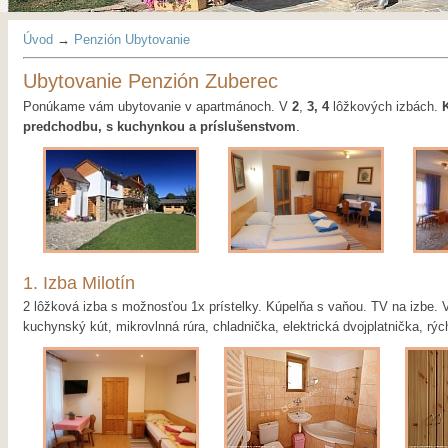
Úvod
→
Penzión Ubytovanie
Ubytovanie Penzión Zuberec
Ponúkame vám ubytovanie v apartmánoch. V
2
,
3,
4
lôžkových izbách.
predchodbu, s kuchynkou a príslušenstvom
.
1. Izba Milotín
2 lôžková izba s možnosťou 1x prístelky. Kúpelňa s vaňou. TV na izbe. 
kuchynský kút, mikrovlnná rúra, chladnička, elektrická dvojplatnička, rý