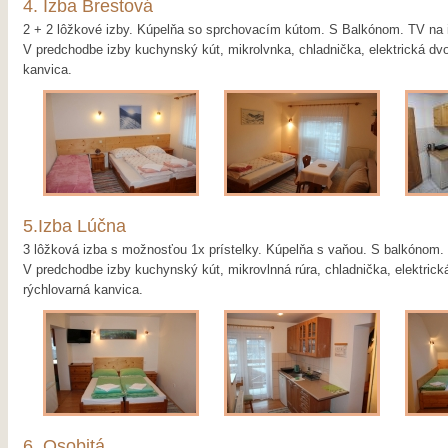
4. Izba Brestová
2 + 2 lôžkové izby. Kúpelňa so sprchovacím kútom. S Balkónom. TV na 
V predchodbe izby kuchynský kút, mikrolvnka, chladnička, elektrická dvo
kanvica.
5.Izba Lúčna
3 lôžková izba s možnosťou 1x prístelky. Kúpelňa s vaňou. S balkónom.
V predchodbe izby kuchynský kút, mikrovlnná rúra, chladnička, elektrická
rýchlovarná kanvica.
6. Osobitá